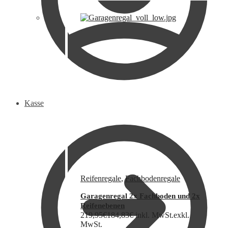
Kasse
Reifenregale
,
Fachbodenregale
Garagenregal 2x Fachboden und 2x
Reifenebenen
219,95
€
184,83
€
inkl. MwSt.
exkl.
MwSt.